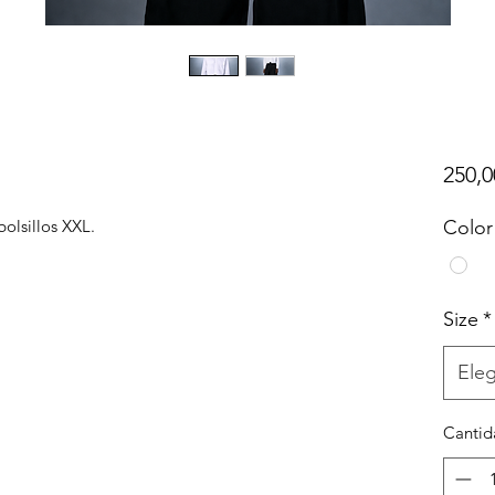
250,0
olsillos XXL.
Color
Size
*
Eleg
Cantid