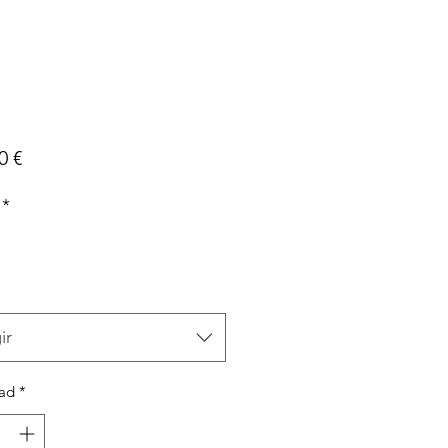
Precio
0 €
*
ir
ad
*